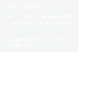
​休館日
月曜定休、年末年始
見学・共用棟の通常利用無料
料金
※共用棟の貸切利用・オフィス棟・滞在棟は有料となります
​住所
〒029-2311岩手県気仙郡住田町世
田米字本町31-2