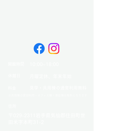
10:00~18:00
開館時間
​休館日
月曜定休、年末年始
見学・共用棟の通常利用無料
料金
※共用棟の貸切利用・オフィス棟・滞在棟は有料となります
​住所
〒029-2311岩手県気仙郡住田町世
田米字本町31-2