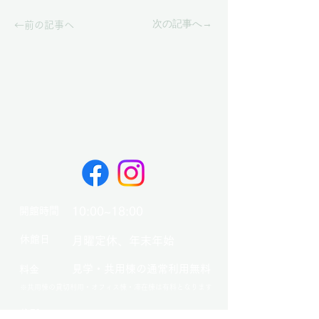
次の記事へ→
←前の記事へ
10:00~18:00
開館時間
​休館日
月曜定休、年末年始
見学・共用棟の通常利用無料
料金
※共用棟の貸切利用・オフィス棟・滞在棟は有料となります
​住所