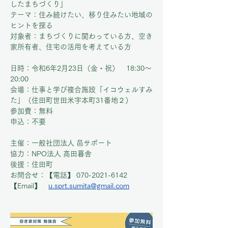
したまちづくり」
テーマ：住み続けたい、移り住みたい地域の
ヒントを探る
対象者：まちづくりに関わっている方、空き
家所有者、住宅の活用を考えている方
日時：令和6年2月23日（金・祝）　18:30～
20:00
会場：仕事と学び複合施設「イコウェルすみ
た」（住田町世田米字本町31番地２）
参加費：無料
申込：不要
主催：一般社団法人 邑サポート
協力：NPO法人 高田暮舎
後援：住田町
お問合せ：【電話】
070-2021-6142　	
【Email】
u.sprt.sumita@gmail.com