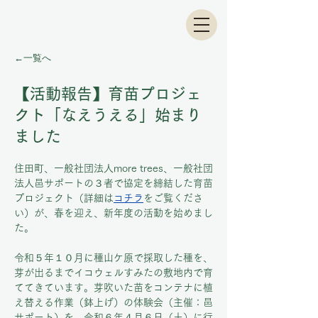
←一覧へ
【活動報告】育苗プロジェ
クト「なえうえる」始まり
ました
住田町、一般社団法人more trees、一般社団
法人邑サポートの３者で協定を締結した育苗
プロジェクト（詳細は
コチラ
をご覧くださ
い）が、春を迎え、新年度の活動を始めまし
た。
令和５年１０月に種山ケ原で採取した種を、
芽が出るまでイコウェルすみたの敷地内で育
ててきています。芽吹いた苗をコンテナに植
え替える作業（鉢上げ）の体験会（主催：邑
サポート）を、令和６年４月６日（土）に行