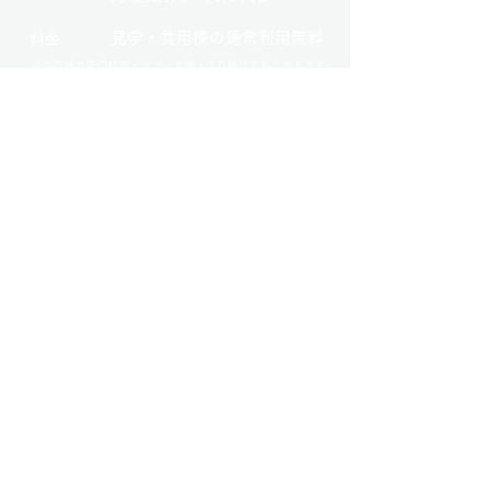
見学・共用棟の通常利用無料
料金
※共用棟の貸切利用・オフィス棟・滞在棟は有料となります
​住所
〒029-2311岩手県気仙郡住田町世
田米字本町31-2