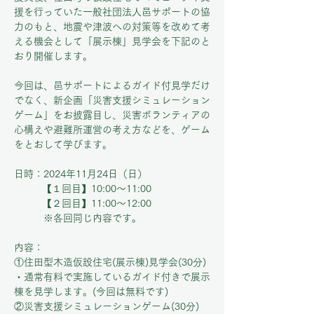
援を行っていた一般社団法人邑サポートの協
力のもと、地震や津波への対策等を改めて考
える機会として「展示棟」見学会を下記のと
おり開催します。
今回は、邑サポートによるガイド付見学だけ
でなく、新企画「災害支援シミュレーション
ゲーム」をお披露目し、災害ボランティアの
心構えや避難所運営の考え方などを、ゲーム
をとおして学びます。
日時：2024年11月24日（日）
	【１回目】10:00～11:00
	【２回目】11:00～12:00　　
　　　※各回同じ内容です。
内容：
①住田型木造仮設住宅(展示棟)見学会(30分)
・通常有料で実施しているガイド付きで展示
棟を見学します。(今回は無料です)
②災害支援シミュレーションゲーム(30分)