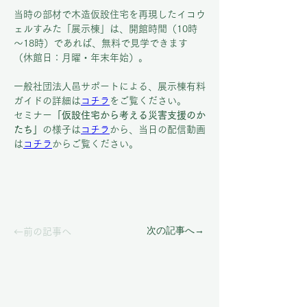
当時の部材で木造仮設住宅を再現したイコウ
ェルすみた「展示棟」は、開館時間（10時
～18時）であれば、無料で見学できます
（休館日：月曜・年末年始）。
一般社団法人邑サポートによる、展示棟有料
ガイドの詳細は
コチラ
をご覧ください。
セミナー
「仮設住宅から考える災害支援のか
たち」
の様子は
コチラ
から、当日の配信動画
は
コチラ
からご覧ください。
次の記事へ→
←前の記事へ