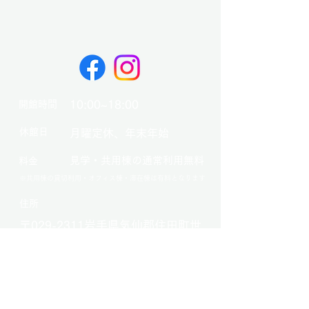
10:00~18:00
開館時間
​休館日
月曜定休、年末年始
見学・共用棟の通常利用無料
料金
※共用棟の貸切利用・オフィス棟・滞在棟は有料となります
​住所
〒029-2311岩手県気仙郡住田町世
田米字本町31-2