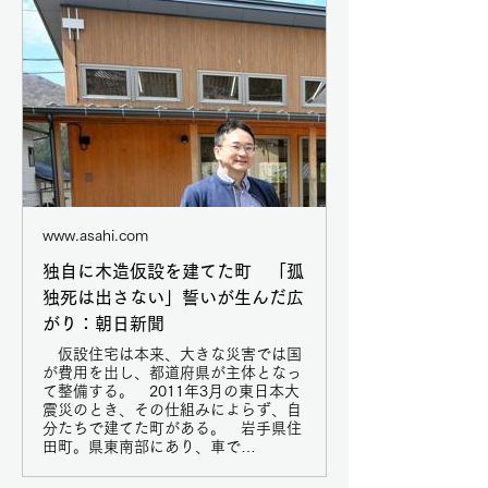
www.asahi.com
独自に木造仮設を建てた町 「孤
独死は出さない」誓いが生んだ広
がり：朝日新聞
仮設住宅は本来、大きな災害では国
が費用を出し、都道府県が主体となっ
て整備する。 2011年3月の東日本大
震災のとき、その仕組みによらず、自
分たちで建てた町がある。 岩手県住
田町。県東南部にあり、車で…