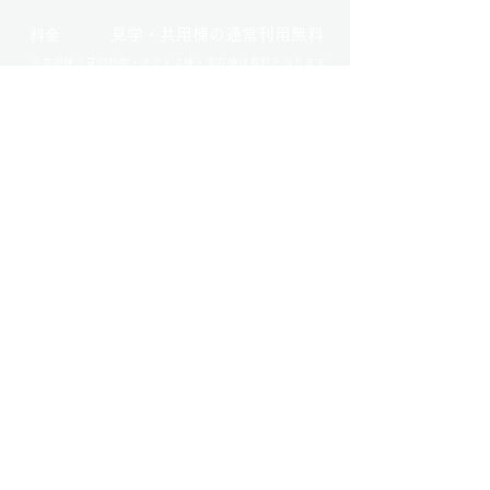
見学・共用棟の通常利用無料
料金
※共用棟の貸切利用・オフィス棟・滞在棟は有料となります
​住所
〒029-2311岩手県気仙郡住田町世
田米字本町31-2